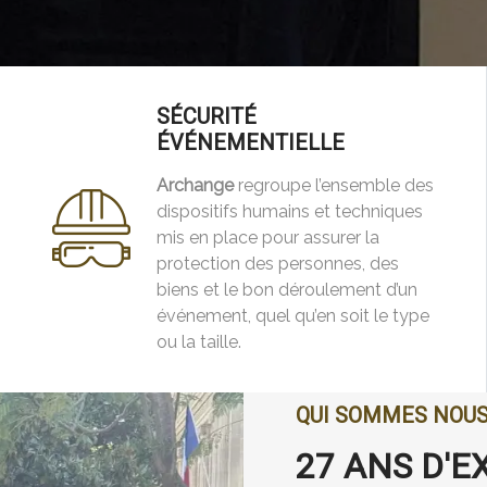
SÉCURITÉ
ÉVÉNEMENTIELLE
Archange
regroupe l’ensemble des
dispositifs humains et techniques
mis en place pour assurer la
protection des personnes, des
biens et le bon déroulement d’un
événement, quel qu’en soit le type
ou la taille.
QUI SOMMES NOU
27 ANS D'E