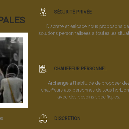
SÉCURITÉ PRIVÉE
PALES
Discrète et efficace nous proposons d
solutions personnalisées à toutes les situat
CHAUFFEUR PERSONNEL
Archange
a l'habitude de proposer de
chauffeurs aux personnes de tous horizon
avec des besoins spécifiques.
es
DISCRÉTION