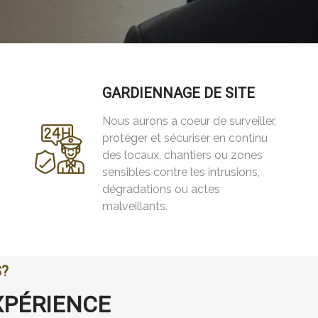
GARDIENNAGE DE SITE
Nous aurons a coeur de surveiller,
protéger et sécuriser en continu
des locaux, chantiers ou zones
sensibles contre les intrusions,
dégradations ou actes
malveillants.
S?
XPÉRIENCE