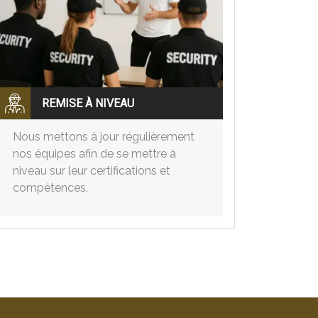
REMISE À NIVEAU
Nous mettons à jour régulièrement
nos équipes afin de se mettre à
niveau sur leur certifications et
compétences.