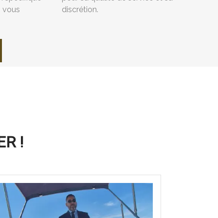
s vous
discrétion.
R !