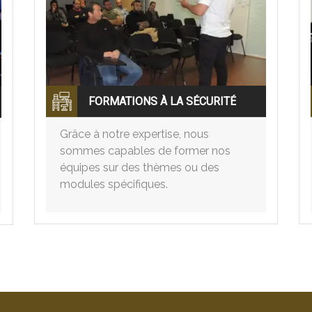
FORMATIONS À LA SÉCURITÉ
Grâce à notre expertise, nous
sommes capables de former nos
équipes sur des thèmes ou des
modules spécifiques.