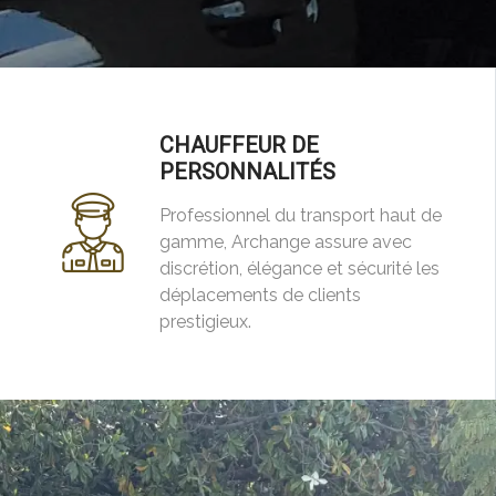
CHAUFFEUR DE
PERSONNALITÉS
Professionnel du transport haut de
gamme, Archange assure avec
discrétion, élégance et sécurité les
déplacements de clients
prestigieux.