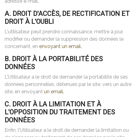
adresse e-mail.
A. DROIT D'ACCÈS, DE RECTIFICATION ET
DROIT À L'OUBLI
L'utilisateur peut prendre connaissance, mettre à jour,
modifier ou demander la suppression des données le
concernant, en
envoyant un email.
B. DROIT À LA PORTABILITÉ DES
DONNÉES
L'Utilisateur a le droit de demander la portabilité de ses
données personnelles, détenues par le site, vers un autre
site, en envoyant
un email.
C. DROIT À LA LIMITATION ET À
L'OPPOSITION DU TRAITEMENT DES
DONNÉES
Enfin, l'Utilisateur a le droit de demander la limitation ou