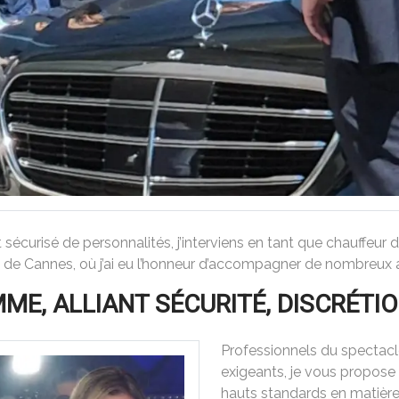
t sécurisé de personnalités, j’interviens en tant que chauffeu
 de Cannes, où j’ai eu l’honneur d’accompagner de nombreux ar
ME, ALLIANT SÉCURITÉ, DISCRÉTI
Professionnels du spectacle
exigeants, je vous propose
hauts standards en matière