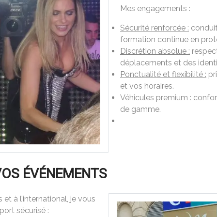
Mes engagements :
Sécurité renforcée :
conduit
formation continue en prot
Discrétion absolue :
respect 
déplacements et des identi
Ponctualité et flexibilité :
pr
et vos horaires.
Véhicules premium :
confor
de gamme.
 VOS ÉVÉNEMENTS
 et à l’international, je vous
ort sécurisé :