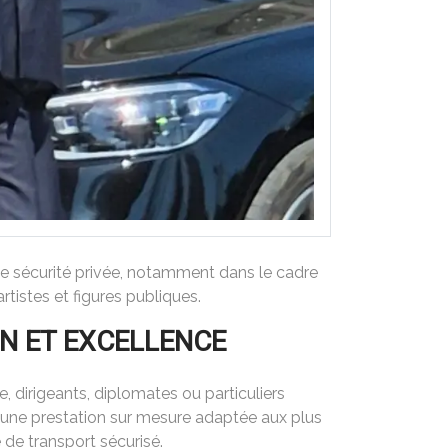
r de sécurité privée, notamment dans le cadre
tistes et figures publiques.
ON ET EXCELLENCE
, dirigeants, diplomates ou particuliers
 une prestation sur mesure adaptée aux plus
 de transport sécurisé.